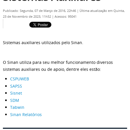
Publicado: Segunda, 07 de Março de 2016, 22h46
|
Última atualização em Quinta,
23 de Novembro de 2023, 11h52
|
Acessos: 95041
Sistemas auxiliares utilizados pelo Sinan.
O Sinan utiliza para seu melhor funcionamento diversos
sistemas auxiliares ou de apoio, dentre eles estão:
CSPUWEB
SAPSS
Sisnet
SDM
Tabwin
Sinan Relatórios