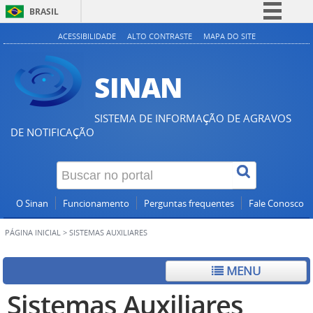
BRASIL
Simplifique!
ACESSIBILIDADE
ALTO CONTRASTE
MAPA DO SITE
Comunica BR
SINAN
Participe
Acesso à informação
SISTEMA DE INFORMAÇÃO DE AGRAVOS
Legislação
DE NOTIFICAÇÃO
Canais
O Sinan
Funcionamento
Perguntas frequentes
Fale Conosco
PÁGINA INICIAL
>
SISTEMAS AUXILIARES
MENU
Sistemas Auxiliares