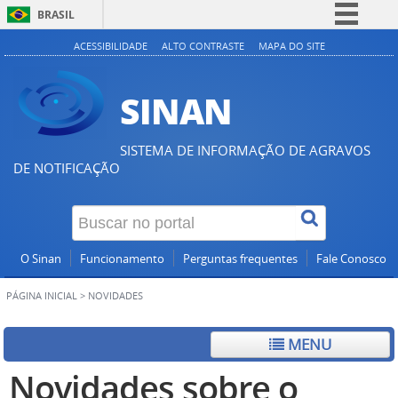
BRASIL
Simplifique!
ACESSIBILIDADE
ALTO CONTRASTE
MAPA DO SITE
Comunica BR
SINAN
Participe
Acesso à informação
SISTEMA DE INFORMAÇÃO DE AGRAVOS
Legislação
DE NOTIFICAÇÃO
Canais
O Sinan
Funcionamento
Perguntas frequentes
Fale Conosco
PÁGINA INICIAL
>
NOVIDADES
MENU
Novidades sobre o